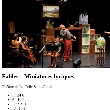
Fables – Miniatures lyriques
Théâtre de La Celle Saint-Cloud
T : 24 €
A : 19 €
TR : 21 €
TJ : 10 €