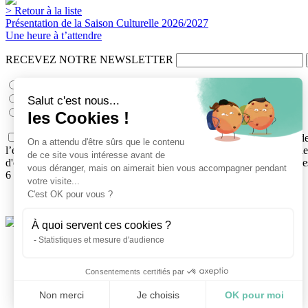
> Retour à la liste
Présentation de la Saison Culturelle 2026/2027
Une heure à t’attendre
RECEVEZ NOTRE NEWSLETTER
Le cinéma du théâtre
Les archives municipales : l'histoire grandeur nature
Salut c'est nous...
Théâtre, Expositions
les Cookies !
Conformément au Règlement général européen sur la protection des
On a attendu d'être sûrs que le contenu
l’envoi des lettres d’informations électroniques que vous aurez chois
de ce site vous intéresse avant de
d'opposition et de portabilité en écrivant au Délégué à la protection 
vous déranger, mais on aimerait bien vous accompagner pendant
6 avenue de Paris – CS10922 – 78009 Versailles cedex.
votre visite...
C'est OK pour vous ?
Espace téléchargement
À quoi servent ces cookies ?
Statistiques et mesure d'audience
Copyright Théâtre de La Celle Saint-Cloud 2013
Politique de confidentialité
Conditions générales de vente
Consentements certifiés par
Mentions légales
Non merci
Je choisis
OK pour moi
Google+