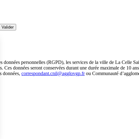
 données personnelles (RGPD), les services de la ville de La Celle Sai
ies. Ces données seront conservées durant une durée maximale de 10 ans. 
des données,
correspondant.cnil@agglovgp.fr
ou Communauté d’agglomérat