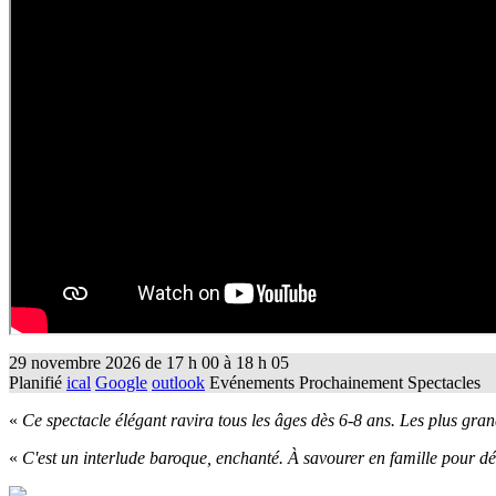
29 novembre 2026
de
17 h 00
à
18 h 05
Planifié
ical
Google
outlook
Evénements
Prochainement
Spectacles
«
Ce spectacle élégant ravira tous les âges dès 6-8 ans. Les plus gran
«
C'est un interlude baroque, enchanté. À savourer en famille pour dé