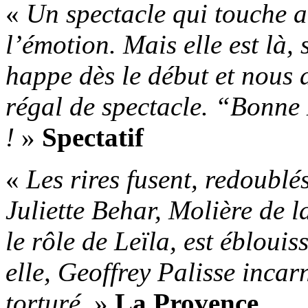
«
Un spectacle qui touche a
l’émotion. Mais elle est là, 
happe dès le début et nous
régal de spectacle. “Bonne M
!
»
Spectatif
«
Les rires fusent, redoublé
Juliette Behar, Molière de 
le rôle de Leïla, est ébloui
elle, Geoffrey Palisse incar
torturé.
»
La Provence