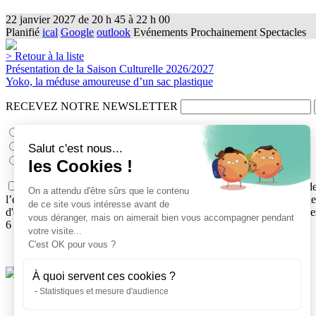
22 janvier 2027
de
20 h 45
à
22 h 00
Planifié
ical
Google
outlook
Evénements
Prochainement
Spectacles
> Retour à la liste
Présentation de la Saison Culturelle 2026/2027
Yoko, la méduse amoureuse d’un sac plastique
RECEVEZ NOTRE NEWSLETTER
Le cinéma du théâtre
Les archives municipales : l'histoire grandeur nature
Salut c'est nous...
Théâtre, Expositions
les Cookies !
Conformément au Règlement général européen sur la protection des
On a attendu d'être sûrs que le contenu
l’envoi des lettres d’informations électroniques que vous aurez chois
de ce site vous intéresse avant de
d'opposition et de portabilité en écrivant au Délégué à la protection 
vous déranger, mais on aimerait bien vous accompagner pendant
6 avenue de Paris – CS10922 – 78009 Versailles cedex.
votre visite...
C'est OK pour vous ?
Espace téléchargement
À quoi servent ces cookies ?
Statistiques et mesure d'audience
Copyright Théâtre de La Celle Saint-Cloud 2013
Politique de confidentialité