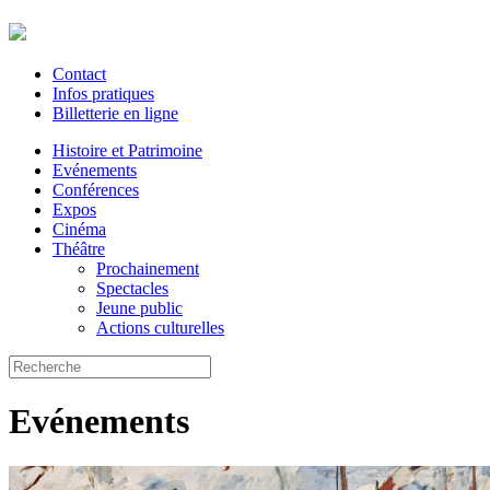
Contact
Infos pratiques
Billetterie en ligne
Histoire et Patrimoine
Evénements
Conférences
Expos
Cinéma
Théâtre
Prochainement
Spectacles
Jeune public
Actions culturelles
Evénements